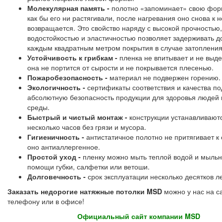
Молекулярная память -
полотно «запоминает» свою фор
как бы его ни растягивали, после нагревания оно снова к 
возвращается. Это свойство наряду с высокой прочностью,
водостойкостью и эластичностью позволяет задерживать д
каждым квадратным метром покрытия в случае затопления
Устойчивость к грибкам -
пленка не впитывает и не выде
она не портится от сырости и не покрывается плесенью.
Пожаробезопасность -
материал не подвержен горению.
Экологичность -
сертификаты соответствия и качества п
абсолютную безопасность продукции для здоровья людей
среды.
Быстрый и чистый монтаж -
конструкции устанавливаютс
несколько часов без грязи и мусора.
Гигиеничность -
антистатичное полотно не притягивает к 
оно антиаллергенное.
Простой уход -
пленку можно мыть теплой водой и мыльн
помощи губки, салфетки или ветоши.
Долговечность -
срок эксплуатации несколько десятков ле
Заказать недорогие натяжные потолки MSD
можно у нас на са
телефону или в офисе!
Официальный сайт компании MSD